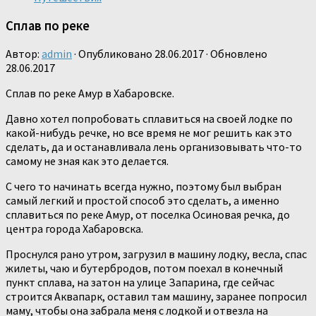
Сплав по реке
Автор:
admin
· Опубликовано
28.06.2017
· Обновлено
28.06.2017
Сплав по реке Амур в Хабаровске.
Давно хотел попробовать сплавиться на своей лодке по
какой-нибудь речке, но все время не мог решить как это
сделать, да и останавливала лень организовывать что-то
самому не зная как это делается.
С чего то начинать всегда нужно, поэтому был выбран
самый легкий и простой способ это сделать, а именно
сплавиться по реке Амур, от поселка Осиновая речка, до
центра города Хабаровска.
Проснулся рано утром, загрузил в машину лодку, весла, спас
жилеты, чаю и бутербродов, потом поехал в конечный
пункт сплава, на затон на улице Запарина, где сейчас
строится Аквапарк, оставил там машину, заранее попросил
маму, чтобы она забрала меня с лодкой и отвезла на