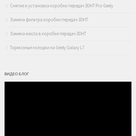
Снятие и установка коробки передач 3DHT Pro Geely
Замена фильтра коробки передач 3DHT
Замена масла в коробке передач 3DHT
Тормозные колодки на Geely Galaxy L7
ВИДЕО БЛОГ