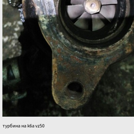
турбина на k6a vz50