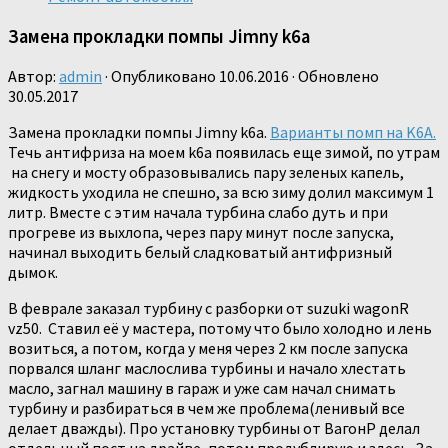
Замена прокладки помпы Jimny k6a
Автор:
admin
· Опубликовано
10.06.2016
· Обновлено
30.05.2017
Замена прокладки помпы Jimny k6a.
Варианты помп на K6A.
Течь антифриза на моем k6a появилась еще зимой, по утрам
на снегу и мосту образовывались пару зеленых капель,
жидкость уходила не спешно, за всю зиму долил максимум 1
литр. Вместе с этим начала турбина слабо дуть и при
прогреве из выхлопа, через пару минут после запуска,
начинал выходить белый сладковатый антифризный
дымок.
В феврале заказал турбину с разборки от suzuki wagonR
vz50. Ставил её у мастера, потому что было холодно и лень
возиться, а потом, когда у меня через 2 км после запуска
порвался шланг маслослива турбины и начало хлестать
масло, загнал машину в гараж и уже сам начал снимать
турбину и разбираться в чем же проблема(ленивый все
делает дважды). Про установку турбины от ВагонР делал