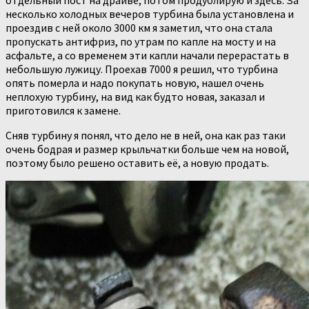
отдельный пост на драйве, потом продублирую и здесь. За
несколько холодных вечеров турбина была установлена и
проездив с ней около 3000 км я заметил, что она стала
пропускать антифриз, по утрам по капле на мосту и на
асфальте, а со временем эти капли начали перерастать в
небольшую лужицу. Проехав 7000 я решил, что турбина
опять померла и надо покупать новую, нашел очень
неплохую турбину, на вид как будто новая, заказал и
приготовился к замене.
Сняв турбину я понял, что дело не в ней, она как раз таки
очень бодрая и размер крыльчатки больше чем на новой,
поэтому было решено оставить её, а новую продать.