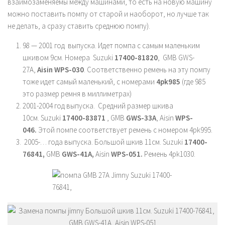
взаимозаменяемы между машинами, то есть на новую машину
можно поставить помпу от старой и наоборот, но лучше так
не делать, а сразу ставить среднюю помпу).
98 — 2001 год выпуска. Идет помпа с самым маленьким
шкивом 9см. Номера
Suzuki
17400-81820
,
GMB
GWS-
27A,
Aisin
WPS-030
. Соответственно ремень на эту помпу
тоже идет самый маленький, с номерами
4pk985
(где 985
это размер ремня в миллиметрах)
2001-2004 год выпуска. Средний размер шкива
10см.
Suzuki
17400-83871
,
GMB
GWS-33A
,
Aisin
WPS-
046.
Этой помпе соответствует ремень с номером
4pk995.
2005-… года выпуска. Большой шкив 11см. Suzuki
17400-
76841,
GMB
GWS-41A,
Aisin
WPS-051.
Ремень
4pk1030.