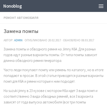
Nonoblog
РЕМОНТ АВТОМОБИЛЯ
Замена помпы
АВТОР:
ADMIN
· ОПУБЛИКОВАНО
20.02.2017
· ОБНОВЛЕНО
08.03.2017
Замена помпы и обводного ремня на Jimny K6A. Для разных
годов идут разные варианты помпы. От типа помпы зависит
длинна обводного ремня генератора.
Часто люди покупают помпу или ремень по каталогу, но в итоге
попадают в просак. В этой статье приводятся разные варианты
помп для К6А и ремни которые к ним подходят.
На suzuki jimny в 23 кузове с мотором K6a идет 3 вида помп и
соответственно 3 вида обводных ремней, все 3 варианта
зависят от года выпуска автомобиля (все три помпы