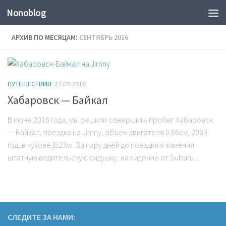
Nonoblog
АРХИВ ПО МЕСЯЦАМ:
СЕНТЯБРЬ 2016
ПУТЕШЕСТВИЯ
27.09.2016
Хабаровск — Байкал
В июне 2016 года, мы решили совершить пробег Хабаровск
— Байкал, поездка на Jimny, объем двигателя 0.66см, 2003
год, в кузове jb23w. За пару дней до поездки я заменил
штатную водительскую сидушку, на сидение от Subaru...
СЛЕДИТЕ ЗА НАМИ: