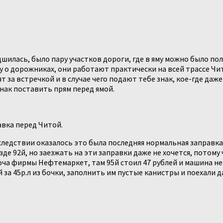
удшилась, было пару участков дороги, где в яму можно было п
у о дорожниках, они работают практически на всей трассе Чи
т за встречкой и в случае чего подают тебе знак, кое-где д
нак поставить прям перед ямой.
авка перед Читой.
оследствии оказалось это была последняя нормальная заправка
езде 92й, но заезжать на эти заправки даже не хочется, потом
ча фирмы Нефтемаркет, там 95й стоил 47 рублей и машина нем 
й за 45р.л из бочки, заполнить им пустые канистры и поехали 