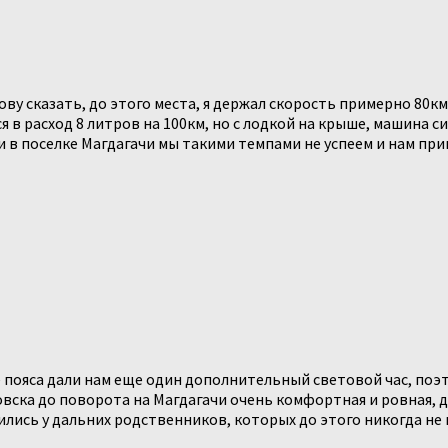
слову сказать, до этого места, я держал скорость примерно 80
я в расход 8 литров на 100км, но с лодкой на крыше, машина с
 в поселке Магдагачи мы такими темпами не успеем и нам при
е пояса дали нам еще один дополнительный световой час, поэт
аровска до поворота на Магдагачи очень комфортная и ровная,
вились у дальних родственников, которых до этого никогда не