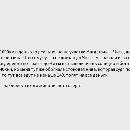
000км в день это реально, но на участке Магдагачи — Чита, д
о бензина. Поэтому чутка не доехав до Читы, мы начали искат
Все деревни по трассе до Читы выглядели очень солидно и бог
40кмч, но меня тут же обогнала стоковая нива, которая судя по
 то тут все едут не меньше 140, топят на все деньги.
ы, на берегу тихого живописного озера.