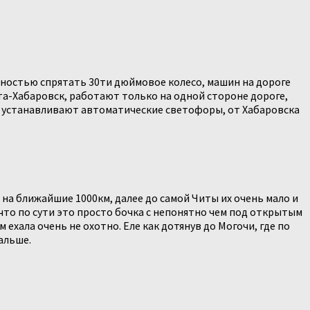
олностью спрятать 30ти дюймовое колесо, машин на дороге
та-Хабаровск, работают только на одной стороне дороге,
аже устанавливают автоматические светофоры, от Хабаровска
 на ближайшие 1000км, далее до самой Читы их очень мало и
у что по сути это просто бочка с непонятно чем под открытым
ехала очень не охотно. Еле как дотянув до Могочи, где по
дальше.