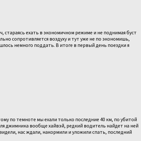
кмч, стараясь ехать в экономичном режиме и не поднимая буст
ильно сопротивляется воздуху и тут уже не по экономишь,
шлось немного поддать. В итоге в первый день поездки я
ому по темноте мы ехали только последние 40 км, по убитой
 для джимника вообще хайвэй, редкий водитель найдет на ней
 видели, нас ждали, накормили и уложили спать, последний