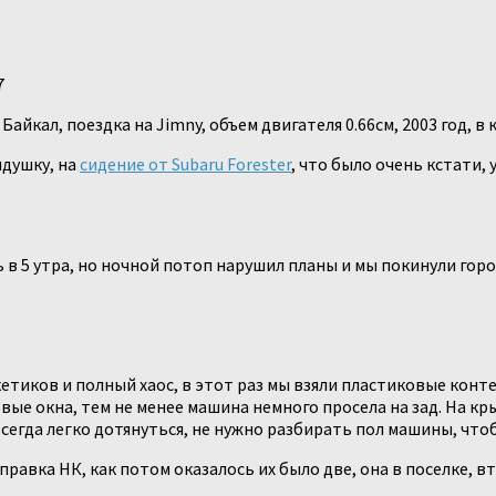
7
йкал, поездка на Jimny, объем двигателя 0.66см, 2003 год, в к
идушку, на
сидение от Subaru Forester
, что было очень кстати,
в 5 утра, но ночной потоп нарушил планы и мы покинули город
кетиков и полный хаос, в этот раз мы взяли пластиковые конт
вые окна, тем не менее машина немного просела на зад. На кр
сегда легко дотянуться, не нужно разбирать пол машины, чтоб
равка НК, как потом оказалось их было две, она в поселке, вто