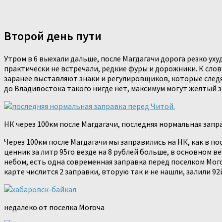
Второй день пути
Утром в 6 выехали дальше, после Магдагачи дорога резко ух
практически не встречали, редкие фуры и дорожники. К слов
заранее выставляют знаки и регулировщиков, которые следя
до Владивостока такого нигде нет, максимум могут желтый з
НК через 100км после Магдагачи, последняя нормальная запр
Через 100км после Магдагачи мы заправились на НК, как в п
ценник за литр 95го везде на 8 рублей больше, в основном в
небом, есть одна современная заправка перед поселком Мого
карте числится 2 заправки, вторую так и не нашли, залили 92
недалеко от поселка Могоча