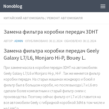
Nonoblog
КИТАЙСКИЙ АВТОМОБИЛЬ
/
РЕМОНТ АВТОМОБИЛЯ
Замена фильтра коробки передач 3DHT
АВТОР:
ADMIN
· ОПУБЛИКОВАНО
30.11.2024
· ОБНОВЛЕНО
30.11.2024
Замена фильтра коробки передач Geely
Galaxy L7/L6, Monjaro Hi-P, Bouey L.
При замене масла в коробке передач 3DHT на автомобилях
Geely Galaxy L7/L6 и Monjaro Hi-p, Hi-F . Так же меняется фильтр
коробки передач. На старых машинах монджаро и боюй л
фильтр был в большом коробе, но после выхода L7 и L6 его
сделали более компактным и старый фильтр сняли с
производства. Поэтому сейчас фильтр от L7 и L6 ставится на
все автомобили Geely с гибридной коробкой 3dht в том числе и
на LinkCo.