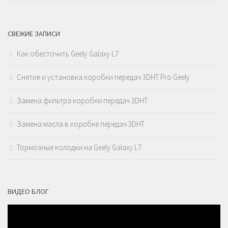
СВЕЖИЕ ЗАПИСИ
Как обесточить Geely Galaxy L7
Снятие и установка коробки передач 3DHT Pro Geely
Замена фильтра коробки передач 3DHT
Замена масла в коробке передач 3DHT
Тормозные колодки на Geely Galaxy L7
ВИДЕО БЛОГ