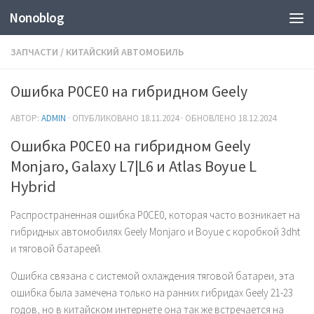
Nonoblog
ЗАПЧАСТИ
/
КИТАЙСКИЙ АВТОМОБИЛЬ
Ошибка P0CE0 на гибридном Geely
АВТОР:
ADMIN
· ОПУБЛИКОВАНО
18.11.2024
· ОБНОВЛЕНО
18.12.2024
Ошибка P0CE0 на гибридном Geely
Monjaro, Galaxy L7|L6 и Atlas Boyue L
Hybrid
Распространенная ошибка P0CE0, которая часто возникает на
гибридных автомобилях Geely Monjaro и Boyue с коробкой 3dht
и тяговой батареей.
Ошибка связана с системой охлаждения тяговой батареи, эта
ошибка была замечена только на ранних гибридах Geely 21-23
годов, но в китайском интернете она так же встречается на