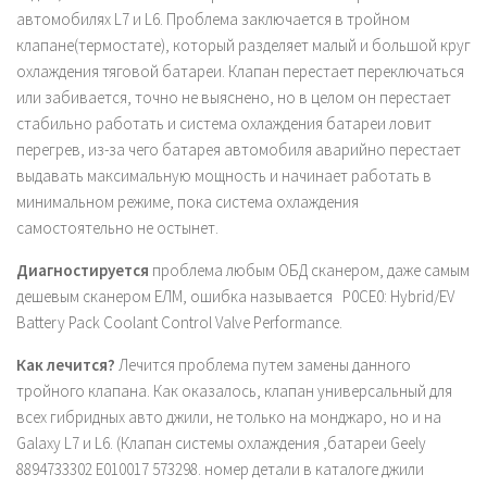
автомобилях L7 и L6. Проблема заключается в тройном
клапане(термостате), который разделяет малый и большой круг
охлаждения тяговой батареи. Клапан перестает переключаться
или забивается, точно не выяснено, но в целом он перестает
стабильно работать и система охлаждения батареи ловит
перегрев, из-за чего батарея автомобиля аварийно перестает
выдавать максимальную мощность и начинает работать в
минимальном режиме, пока система охлаждения
самостоятельно не остынет.
Диагностируется
проблема любым ОБД сканером, даже самым
дешевым сканером ЕЛМ, ошибка называется
P0CE0:
Hybrid/EV
Battery Pack Coolant Control Valve Performance.
Как лечится?
Лечится проблема путем замены данного
тройного клапана. Как оказалось, клапан универсальный для
всех гибридных авто джили, не только на монджаро, но и на
Galaxy L7 и L6. (Клапан системы охлаждения ,батареи Geely
8894733302 E010017 573298. номер детали в каталоге джили