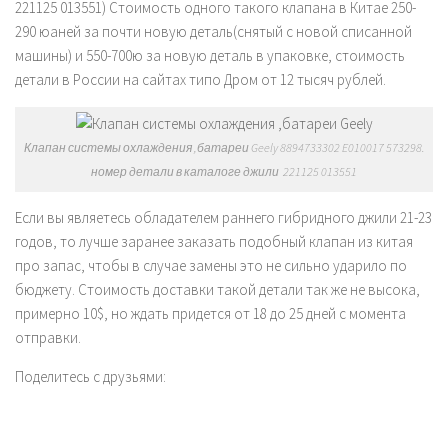
221125 013551) Стоимость одного такого клапана в Китае 250-
290 юаней за почти новую деталь(снятый с новой списанной
машины) и 550-700ю за новую деталь в упаковке, стоимость
детали в России на сайтах типо Дром от 12 тысяч рублей.
Клапан системы охлаждения ,батареи Geely 8894733302 E010017 573298.
номер детали в каталоге джили 221125 013551
Если вы являетесь обладателем раннего гибридного джили 21-23
годов, то лучше заранее заказать подобный клапан из китая
про запас, чтобы в случае замены это не сильно ударило по
бюджету. Стоимость доставки такой детали так же не высока,
примерно 10$, но ждать придется от 18 до 25 дней с момента
отправки.
Поделитесь с друзьями: