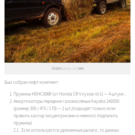
Лифт jimny +125мм
Был собран лифт-комплект:
Пружины HDHC006R (от Honda CR-V кузов rd-1) — 4 штуки ;
Амортизаторы передние газомасляные Kayaba 343039
(размер 305 / 475 / 170) — 2 шт;(подходят только если
править кастор эксцентриками и немного подпилить
пружины)
2.1. Если используются удлиненные рычаги, то данных