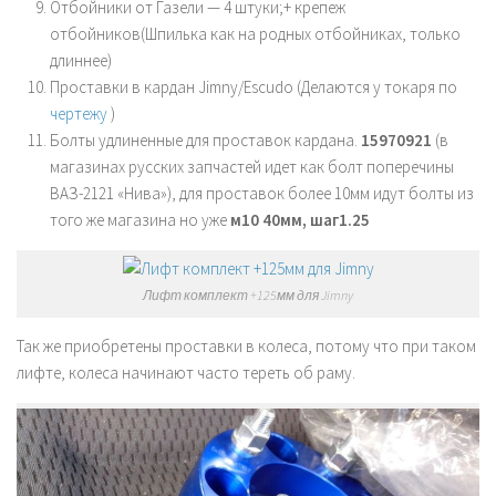
Отбойники от Газели — 4 штуки;+ крепеж
отбойников(Шпилька как на родных отбойниках, только
длиннее)
Проставки в кардан Jimny/Escudo (Делаются у токаря по
чертежу
)
Болты удлиненные для проставок кардана.
15970921
(в
магазинах русских запчастей идет как болт поперечины
ВАЗ-2121 «Нива»), для проставок более 10мм идут болты из
того же магазина но уже
м10 40мм, шаг1.25
Лифт комплект +125мм для Jimny
Так же приобретены проставки в колеса, потому что при таком
лифте, колеса начинают часто тереть об раму.