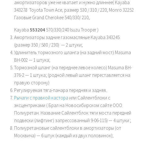
амортизаторов уже не хватает и нужно длиннее( Kayaba
343278 Toyota Town Ace, размер 530 / 310 / 220, Monro 32252
Газовые Grand Cherokee 540/330/ 210,
Kayaba
553204
570/330/240 Isuzu Trooper )
Амортизаторы задние газомасляные Kayaba 343245
(размер 350 / 580 / 230) — 2 штуки;
Удлинитель тормозного шланга (на задний мост) Masuma
BH-002 — 1 штука;
Тормозной шланг (на переднее левое колесо) Masuma BH-
376-2 — 1 штука; (родной левый шланг переставляется на
правую сторону)
Регулируемая тяга-панара передняя и задняя.
Рычаги с правкой кастора
или Сайлентблоки с
эксцентриками ( Брал на Новосибирском сайте ООО
Полиуретан. Название Сайлентблок тяги моста передней
подвески (лифтинг) запрессованный 9-06-115) — 4 штуки ;
Полиуретановые сайлентблоки в амортизаторы (от
Москвича) — 6 штук (каждый из двух половинок);