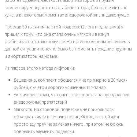
работе подвески. Жесткость амортизаторов и пружин
компенсирует недостаток стабилизатора, без него ездить не
хуже, а в некоторых моментах внедорожной жизни даже лучше.
Проехав 30 тысяч км на этой подвеске (2 лета и одна зима) я
пришел к тому, что она стала очень мягкой и вернул
стабилизатор, стало получше. Но истинно верным решением в
данной ситуации конечно было бы поменять передние пружины
и амортизаторы на новые.
Из плюсов этого метода лифтовки:
Дешевизна, комплект обошелся мне примерно в 20 тысяч
рублей, с учетом дорогих усиленных тяг-панар.
Увеличились ходы, что очень сказывается на преодолении
внедорожных препятствий
Мягкость. На стоковой подвеске мне приходилось
объезжать ямки и лежачих полицейских, на этой же я
просто еду прям не замечая ничего, при этом не боюсь
повредить элементы подвески