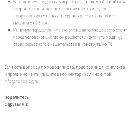
В то же время подвеска умеренно жесткая, чтобы войти на
скорости в поворот не накренив при этом кузов,
амортизаторы от ниссан террано рассчитаны на вес
машины от 2.5 тонн.
Минимум переделок, именно этот фактор чаще всего стоит
перед человеком, когда он решается лифтануть машину,
страх серьезного вмешательства в конструкцию ТС.
Если есть вопросы по поводу лифта, подбора лифт комплекта
и прочие моменты, пишите в комментарии или на e-mail
info@nonoblog.ru.
Поделитесь
с друзьями: