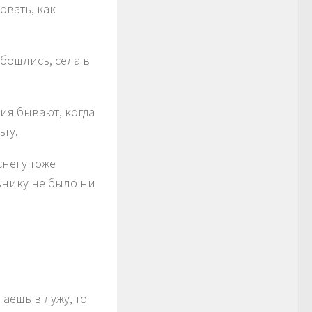
овать, как
обошлись, села в
ия бывают, когда
ту.
снегу тоже
льнику не было ни
аешь в лужу, то