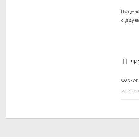
Подел
с друз
ЧИ
Фаркоп
25.04.201