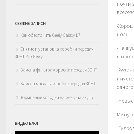
почти 
всесез
СВЕЖИЕ ЗАПИСИ
-Хорош
ноль.
Как обесточить Geely Galaxy L7
-Не шу
Снятие и установка коробки передач
в прот
3DHT Pro Geely
-Резин
Замена фильтра коробки передач 3DHT
ничего
Замена масла в коробке передач 3DHT
одного
Тормозные колодки на Geely Galaxy L7
-Невыс
Минусы
ВИДЕО БЛОГ
-Гидро