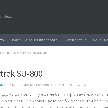
мобилей
вто
Полезные решения для авто
Путешествия
Ремонт 
РЕЗИНЫ НА АВТО
/
ТЮНИНГ
trek SU-800
DMIN
· ОПУБЛИКОВАНО
11.04.2016
· ОБНОВЛЕНО
11.04.2016
 году, когда мой Jimny еще не был лифтованым, я начал 
, максимально высокую, которая бы влезла мои арки, в 
ел по объявлению на известном сайте, новую, летнюю