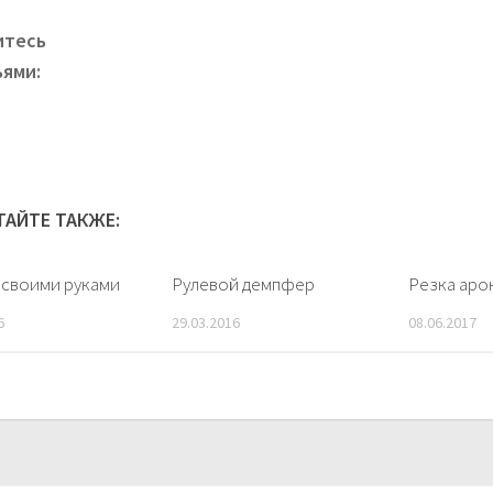
итесь
ьями:
ТАЙТЕ ТАКЖЕ:
 своими руками
Рулевой демпфер
Резка арок
6
29.03.2016
08.06.2017