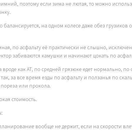
зимний, поэтому если зима не лютая, то можно использ
онку.
о балансируется, на одном колесе даже обез грузиков 
мная, по асфальту её практически не слышно, исключен
ектор забиваются камушки и начинают цокать по асфаль
а вроде как АТ, по средней грязюке едет нормально, по 
 так, за все время езды по асфальту и ползанья по ска
 пореза или прокола.
окая стоимость.
:
планирование вообще не держит, если на скорости влет