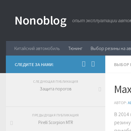
Nonoblog
опыт эксплуатации авто
Китайский автомобиль
Тюнинг
Выбор резины на а
СЛЕДИТЕ ЗА НАМИ:
ВЫБОР 
СЛЕДУЮЩАЯ ПУБЛИКАЦИЯ
Max
Защита порогов
АВТОР:
A
В 2014
ПРЕДЫДУЩАЯ ПУБЛИКАЦИЯ
резину
Pirelli Scorpion MTR
приобр