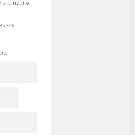
ольно можно
ектор.
же.