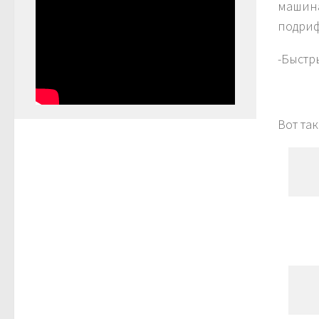
машина
подриф
-Быстр
Вот та