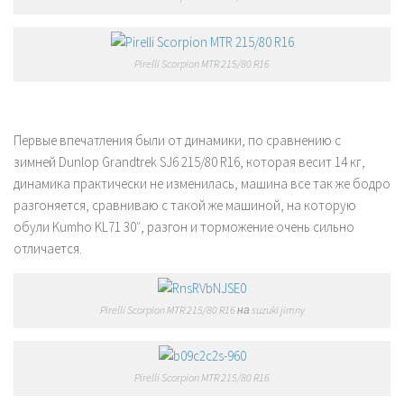
Pirelli Scorpion MTR 215/80 R16
Первые впечатления были от динамики, по сравнению с
зимней Dunlop Grandtrek SJ6 215/80 R16, которая весит 14 кг,
динамика практически не изменилась, машина все так же бодро
разгоняется, сравниваю с такой же машиной, на которую
обули Kumho KL71 30″, разгон и торможение очень сильно
отличается.
Pirelli Scorpion MTR 215/80 R16 на suzuki jimny
Pirelli Scorpion MTR 215/80 R16