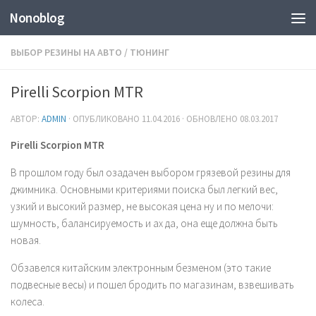
Nonoblog
ВЫБОР РЕЗИНЫ НА АВТО
/
ТЮНИНГ
Pirelli Scorpion MTR
АВТОР:
ADMIN
· ОПУБЛИКОВАНО
11.04.2016
· ОБНОВЛЕНО
08.03.2017
Pirelli Scorpion MTR
В прошлом году был озадачен выбором грязевой резины для
джимника. Основными критериями поиска был легкий вес,
узкий и высокий размер, не высокая цена ну и по мелочи:
шумность, балансируемость и ах да, она еще должна быть
новая.
Обзавелся китайским электронным безменом (это такие
подвесные весы) и пошел бродить по магазинам, взвешивать
колеса.