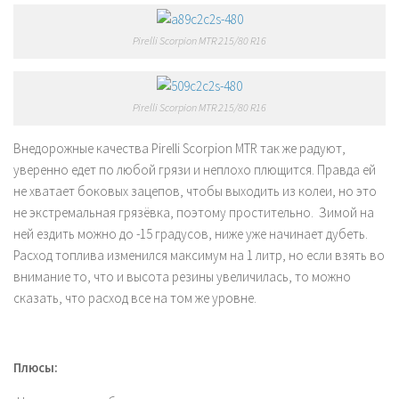
Pirelli Scorpion MTR 215/80 R16
Pirelli Scorpion MTR 215/80 R16
Внедорожные качества Pirelli Scorpion MTR так же радуют,
уверенно едет по любой грязи и неплохо плющится. Правда ей
не хватает боковых зацепов, чтобы выходить из колеи, но это
не экстремальная грязёвка, поэтому простительно. Зимой на
ней ездить можно до -15 градусов, ниже уже начинает дубеть.
Расход топлива изменился максимум на 1 литр, но если взять во
внимание то, что и высота резины увеличилась, то можно
сказать, что расход все на том же уровне.
Плюсы: