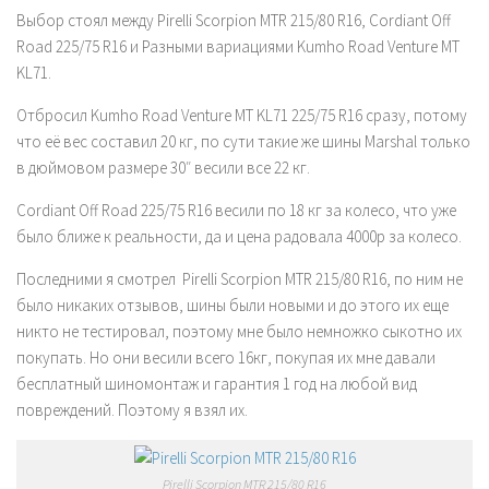
Выбор стоял между Pirelli Scorpion MTR 215/80 R16, Cordiant Off
Road 225/75 R16 и Разными вариациями Kumho Road Venture MT
KL71.
Отбросил Kumho Road Venture MT KL71 225/75 R16 сразу, потому
что её вес составил 20 кг, по сути такие же шины Marshal только
в дюймовом размере 30″ весили все 22 кг.
Cordiant Off Road 225/75 R16 весили по 18 кг за колесо, что уже
было ближе к реальности, да и цена радовала 4000р за колесо.
Последними я смотрел Pirelli Scorpion MTR 215/80 R16, по ним не
было никаких отзывов, шины были новыми и до этого их еще
никто не тестировал, поэтому мне было немножко сыкотно их
покупать. Но они весили всего 16кг, покупая их мне давали
бесплатный шиномонтаж и гарантия 1 год на любой вид
повреждений. Поэтому я взял их.
Pirelli Scorpion MTR 215/80 R16