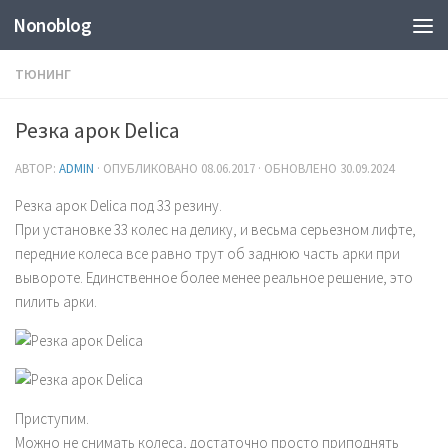
Nonoblog
ТЮНИНГ
Резка арок Delica
АВТОР:
ADMIN
· ОПУБЛИКОВАНО
08.06.2017
· ОБНОВЛЕНО
30.09.2024
Резка арок Delica под 33 резину.
При установке 33 колес на делику, и весьма серьезном лифте,
передние колеса все равно трут об заднюю часть арки при
вывороте. Единственное более менее реальное решение, это
пилить арки.
Приступим.
Можно не снимать колеса, достаточно просто приподнять