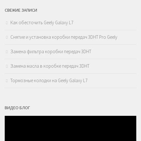
СВЕЖИЕ ЗАПИСИ
Как обесточить Geely Galaxy L7
Снятие и установка коробки передач 3DHT Pro Geely
Замена фильтра коробки передач 3DHT
Замена масла в коробке передач 3DHT
Тормозные колодки на Geely Galaxy L7
ВИДЕО БЛОГ