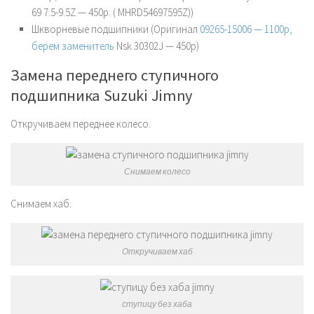
69 7.5-9.5Z — 450р. ( MHRD54697595Z)
)
Шкворневые подшипники (Оригинал
09265-15006 — 1100р,
берем заменитель
Nsk
30302J — 450р
)
Замена переднего ступичного
подшипника Suzuki Jimny
Откручиваем переднее колесо.
Снимаем колесо
Снимаем хаб.
Откручиваем хаб
ступицу без хаба