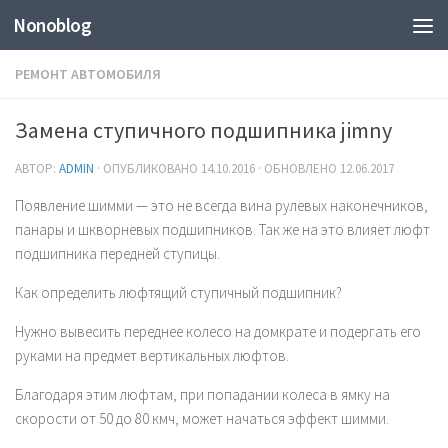
Nonoblog
РЕМОНТ АВТОМОБИЛЯ
Замена ступичного подшипника jimny
АВТОР:
ADMIN
· ОПУБЛИКОВАНО
14.10.2016
· ОБНОВЛЕНО
12.06.2017
Появление шимми — это не всегда вина рулевых наконечников,
панары и шкворневых подшипников. Так же на это влияет люфт
подшипника передней ступицы.
Как определить люфтящий ступичный подшипник?
Нужно вывесить переднее колесо на домкрате и подергать его
руками на предмет вертикальных люфтов.
Благодаря этим люфтам, при попадании колеса в ямку на
скорости от 50 до 80 кмч, может начаться эффект шимми.