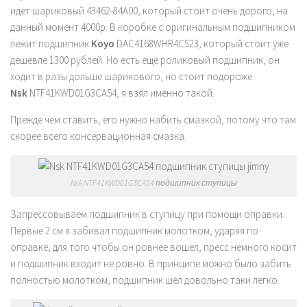
идет шариковый
43462-84A00,
который стоит очень дорого, на
данный момент 4000р.
В коробке с оригинальным подшипником
лежит подшипник
Koyo
DAC4168WHR4CS23, который стоит уже
дешевле 1300 рублей. Но есть еще роликовый подшипник, он
ходит в разы дольше шарикового, но стоит подороже
Nsk
NTF41KWD01G3CA54, я взял именно такой.
Прежде чем ставить, его нужно набить смазкой, потому что там
скорее всего консервационная смазка.
Nsk NTF41KWD01G3CA54 подшипник ступицы
Запрессовываем подшипник в ступицу при помощи оправки.
Первые 2 см я забивал подшипник молотком, ударяя по
оправке, для того чтобы он ровнее вошел, пресс немного косит
и подшипник входит не ровно. В принципе можно было забить
полностью молотком, подшипник шел довольно таки легко.