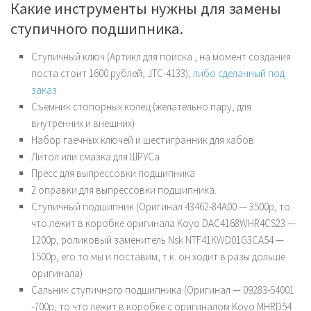
Какие инструменты нужны для замены
ступичного подшипника.
Ступичный ключ (Артикл для поиска , на момент создания
поста стоит 1600 рублей, JTC-4133),
либо сделанный под
заказ
Съемник стопорных колец (желательно пару, для
внутренних и внешних)
Набор гаечных ключей и шестигранник для хабов
Литол или смазка для ШРУСа
Пресс для выпрессовки подшипника
2 оправки для выпрессовки подшипника.
Ступичный подшипник (Оригинал 43462-84A00 — 3500р, то
что лежит в коробке оригинала
Koyo
DAC4168WHR4CS23 —
1200р, роликовый заменитель
Nsk
NTF41KWD01G3CA54 —
1500р, его то мы и поставим, т.к. он ходит в разы дольше
оригинала
)
Сальник ступичного подшипника (Оригинал — 09283-54001
-700р, то что лежит в коробке с оригиналом
Koyo
MHRD54