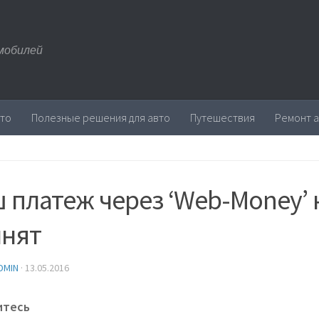
мобилей
вто
Полезные решения для авто
Путешествия
Ремонт 
 платеж через ‘Web-Money’ 
нят
DMIN
·
13.05.2016
итесь