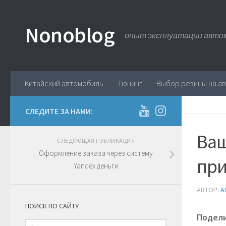
Nonoblog
опыт эксплуатации авто
Китайский автомобиль
Тюнинг
Выбор резины на а
СЛЕДИТЕ ЗА НАМИ:
Ваш
СЛЕДУЮЩАЯ ПУБЛИКАЦИЯ
Оформление заказа через систему
при
Yandex деньги
АВТОР:
A
ПОИСК ПО САЙТУ
Подел