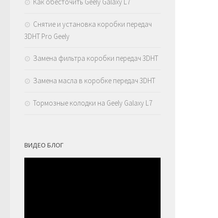
Как обесточить Geely Galaxy L7
Снятие и установка коробки передач
3DHT Pro Geely
Замена фильтра коробки передач 3DHT
Замена масла в коробке передач 3DHT
Тормозные колодки на Geely Galaxy L7
ВИДЕО БЛОГ