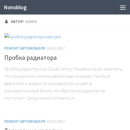
Nonoblog
АВТОР:
ADMIN
РЕМОНТ АВТОМОБИЛЯ
04.02.2017
Пробка радиатора
Пробка радиатора на Suzuki Jimny. Недавно начал замечать,
что при долгой и интенсивной езде начинает греться
двигатель и жидкость из радиатора уходит в
расширительный бачек, но обратно в радиатор не
поступает. Сразу начал готовиться...
РЕМОНТ АВТОМОБИЛЯ
03.02.2017