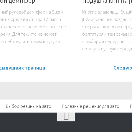
вой демпфер
Подушка кпп на j
ный рулевой демпфер на Suzuki
Многие владельцы Suzuki
оит в среднем от 5 до 12 тысяч
jb23w рано или поздно с
 что несомненно много в наше не
что рычаг коробки пере
ремя. Для тех, кто не может
болтаться и тем самым 
ь себе купить такую штуку за...
с выбором передачи, с
воткнуть нужную передачу
дыдущая страница
Следую
Выбор резины на авто
Полезные решения для авто