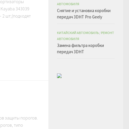
Амортизаторы
АВТОМОБИЛЯ
 Kayaba 343039
Снятие и установка коробки
— 2 шт;(подходят
передач 3DHT Pro Geely
КИТАЙСКИЙ АВТОМОБИЛЬ
/
РЕМОНТ
АВТОМОБИЛЯ
Замена фильтра коробки
передач 3DHT
ов защиты порогов.
рогов, типо