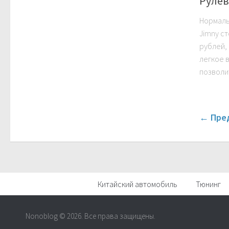
Руле
Нормаль
Jimny ст
рублей,
легкое в
позволит
← Пре
Китайский автомобиль
Тюнинг
Nonoblog © 2026. Все права защищены.