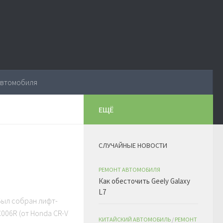
автомобиля
ЕЩЁ
СЛУЧАЙНЫЕ НОВОСТИ
РЕМОНТ АВТОМОБИЛЯ
Как обесточить Geely Galaxy
L7
Был собран лифт-
006R (от Honda CR-V
КИТАЙСКИЙ АВТОМОБИЛЬ
/
РЕМОНТ