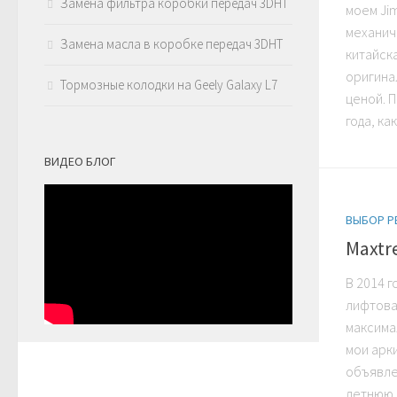
Замена фильтра коробки передач 3DHT
моем Ji
механиче
Замена масла в коробке передач 3DHT
китайск
оригина
Тормозные колодки на Geely Galaxy L7
ценой. 
года, как
ВИДЕО БЛОГ
ВЫБОР Р
Maxtr
В 2014 г
лифтова
максима
мои арки
объявле
летнюю к