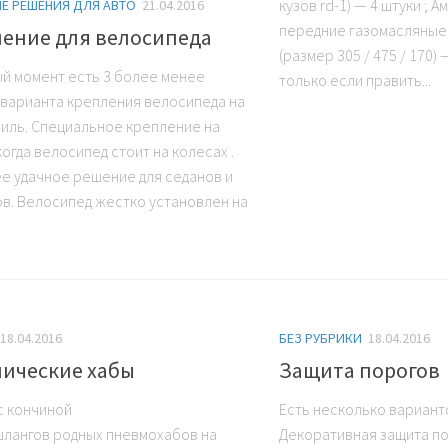
кузов rd-1) — 4 штуки ; 
Е РЕШЕНИЯ ДЛЯ АВТО
21.04.2016
передние газомасляные
ение для велосипеда
(размер 305 / 475 / 170) 
ый момент есть 3 более менее
только если править...
 варианта крепления велосипеда на
иль. Специальное крепление на
огда велосипед стоит на колесах .
е удачное решение для седанов и
ов. Велосипед жестко установлен на
.
18.04.2016
БЕЗ РУБРИКИ
18.04.2016
ические хабы
Защита порогов
с кончиной
Есть несколько вариант
лангов родных пневмохабов на
Декоративная защита по