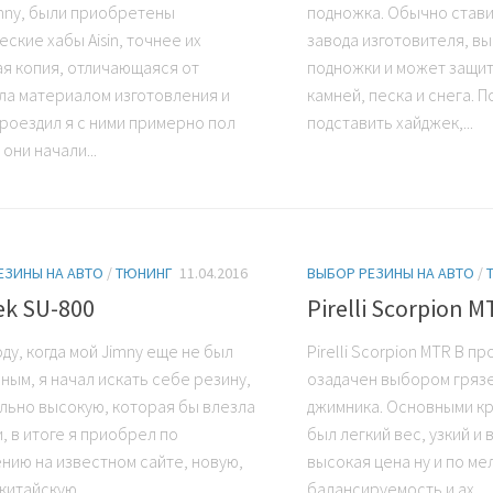
mny, были приобретены
подножка. Обычно стави
ские хабы Aisin, точнее их
завода изготовителя, в
ая копия, отличающаяся от
подножки и может защит
ла материалом изготовления и
камней, песка и снега. П
Проездил я с ними примерно пол
подставить хайджек,...
 они начали...
ЕЗИНЫ НА АВТО
/
ТЮНИНГ
11.04.2016
ВЫБОР РЕЗИНЫ НА АВТО
/
ek SU-800
Pirelli Scorpion 
оду, когда мой Jimny еще не был
Pirelli Scorpion MTR В п
ным, я начал искать себе резину,
озадачен выбором гряз
льно высокую, которая бы влезла
джимника. Основными к
, в итоге я приобрел по
был легкий вес, узкий и
нию на известном сайте, новую,
высокая цена ну и по ме
итайскую...
балансируемость и ах...