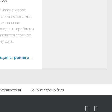
b23
 Jimny в кузове
талкиваются с тем,
дач начинает
создавать проблемы
тановится сложнее
, да и...
щая страница →
Путешествия
Ремонт автомобиля