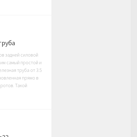
труба
ов задней силовой
рим самый простой и
лезная труба от 3.5
ановленная прямо в
оротов. Такой