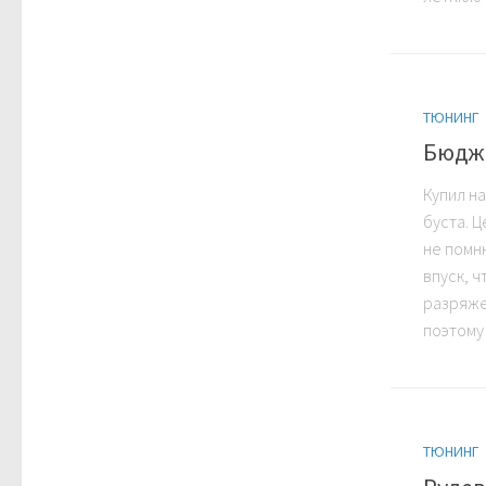
ТЮНИНГ
Бюдже
Купил н
буста. 
не помню
впуск, 
разряже
поэтому
ТЮНИНГ