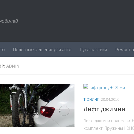
мобилей
вто
Полезные решения для авто
Путешествия
Ремонт 
ОР:
ADMIN
ТЮНИНГ
20.04.2016
Лифт джимни
Лифт джимни подвески. 
комплект: Пружины HDHC