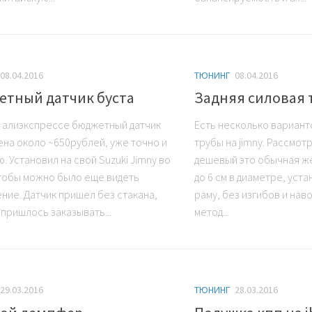
08.04.2016
ТЮНИНГ
08.04.2016
тный датчик буста
Задняя силовая 
а алиэкспрессе бюджетный датчик
Есть несколько вариант
Цена около ~650рублей, уже точно и
трубы на jimny. Рассмот
. Установил на свой Suzuki Jimny во
дешевый это обычная же
чтобы можно было еще видеть
до 6 см в диаметре, уст
ние. Датчик пришел без стакана,
раму, без изгибов и нав
 пришлось заказывать...
метод...
29.03.2016
ТЮНИНГ
28.03.2016