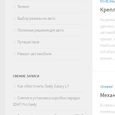
ПОЛЕЗНЫ
Тюнинг
Крепл
Выбор резины на авто
На данн
удачных
Полезные решения для авто
автомоб
крыше, к
Путешествия
Наиболе
хэтчбэк
Ремонт автомобиля
крыше,..
СВЕЖИЕ ЗАПИСИ
Как обесточить Geely Galaxy L7
ТЮНИНГ
Механ
Снятие и установка коробки передач
3DHT Pro Geely
В связи 
пневмош