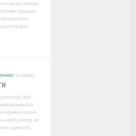
тся как доп тюнинг
ыполняет функцию
ить пороги от
од неё нельзя
ТЮНИНГ
11.04.2016
MTR
рошлом году был
евой резины для
ритериями поиска
 высокий размер, не
лочи: шумность,