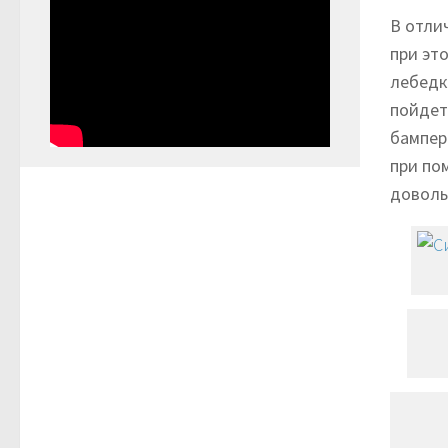
В отли
при эт
лебедк
пойдет
бампер
при по
доволь