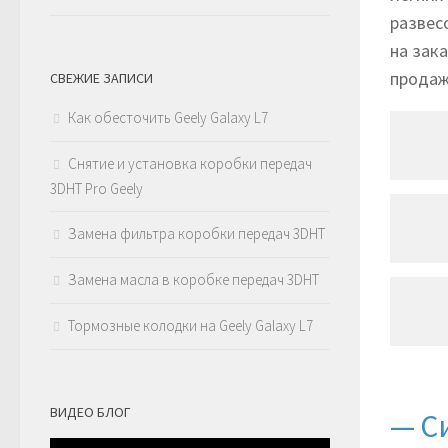
развес
на зака
продаж
СВЕЖИЕ ЗАПИСИ
Как обесточить Geely Galaxy L7
Снятие и установка коробки передач
3DHT Pro Geely
Замена фильтра коробки передач 3DHT
Замена масла в коробке передач 3DHT
Тормозные колодки на Geely Galaxy L7
ВИДЕО БЛОГ
— С