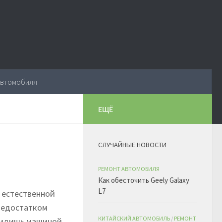
автомобиля
ЕЩЁ
СЛУЧАЙНЫЕ НОВОСТИ
РЕМОНТ АВТОМОБИЛЯ
Как обесточить Geely Galaxy
L7
 естественной
 недостатком
КИТАЙСКИЙ АВТОМОБИЛЬ
/
РЕМОНТ
 сидишь машиной