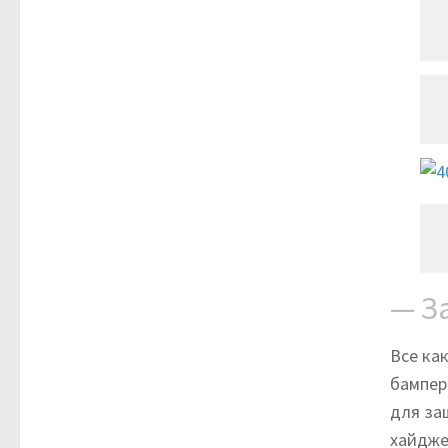
— З
Все ка
бампер
для за
хайдже