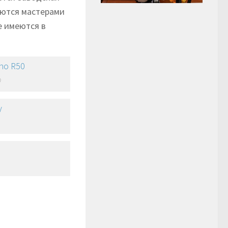
аются мастерами
же имеются в
0