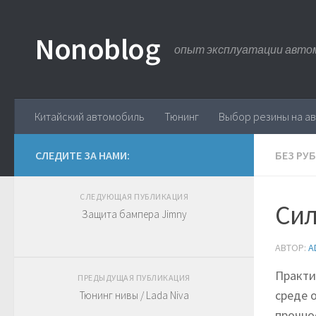
Nonoblog
опыт эксплуатации авто
Китайский автомобиль
Тюнинг
Выбор резины на а
СЛЕДИТЕ ЗА НАМИ:
БЕЗ РУ
СЛЕДУЮЩАЯ ПУБЛИКАЦИЯ
Сил
Защита бампера Jimny
АВТОР:
A
Практи
ПРЕДЫДУЩАЯ ПУБЛИКАЦИЯ
среде 
Тюнинг нивы / Lada Niva
прочно