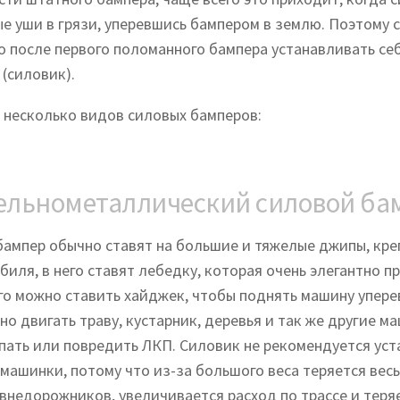
ые уши в грязи, уперевшись бампером в землю. Поэтому
о после первого поломанного бампера устанавливать се
 (силовик).
 несколько видов силовых бамперов:
ельнометаллический силовой ба
бампер обычно ставят на большие и тяжелые джипы, креп
иля, в него ставят лебедку, которая очень элегантно пр
го можно ставить хайджек, чтобы поднять машину упере
о двигать траву, кустарник, деревья и так же другие ма
пать или повредить ЛКП. Силовик не рекомендуется уст
 машинки, потому что из-за большого веса теряется вес
 внедорожников, увеличивается расход по трассе и теря