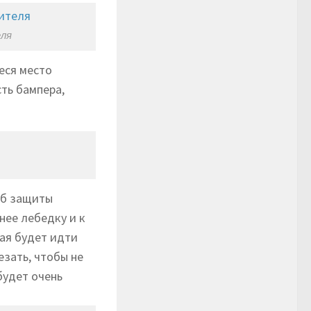
еля
еся место
ть бампера,
об защиты
нее лебедку и к
ая будет идти
зать, чтобы не
будет очень