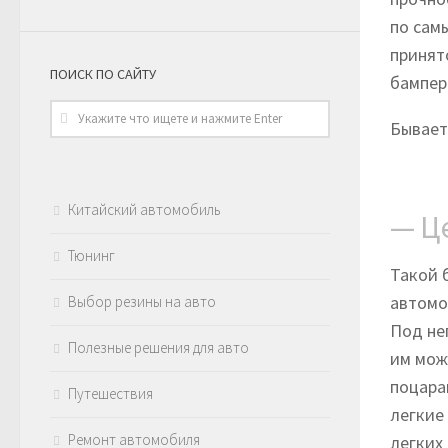
по сам
принят
ПОИСК ПО САЙТУ
бампер
Бывает
Китайский автомобиль
— Ц
Тюнинг
Такой 
автомоб
Выбор резины на авто
Под не
Полезные решения для авто
им можн
поцара
Путешествия
легкие
Ремонт автомобиля
легких