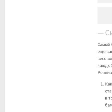
— С
Самый 
еще за
весово
каждый
Реализ
Как
ста
в т
бам