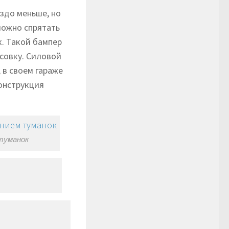
здо меньше, но
можно спрятать
к. Такой бампер
совку. Силовой
 в своем гараже
конструкция
 туманок