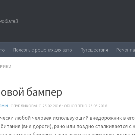
мобилей
вто
Полезные решения для авто
Путешествия
Ремонт 
БРИКИ
овой бампер
DMIN
· ОПУБЛИКОВАНО
25.02.2016
· ОБНОВЛЕНО
25.05.2016
чески любой человек использующий внедорожник в его
обитания (вне дороги), рано или поздно сталкивается с
сти штатного бампера, чаще всего это приходит, когда