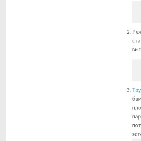
Реж
ста
выг
Тру
бам
пло
пар
пот
эст