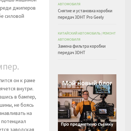
АВТОМОБИЛЯ
 среди джиперов
Снятие и установка коробки
бе силовой
передач 3DHT Pro Geely
КИТАЙСКИЙ АВТОМОБИЛЬ
/
РЕМОНТ
АВТОМОБИЛЯ
Замена фильтра коробки
передач 3DHT
мпер.
ится он к раме
ячется внутри.
вшись в бампер,
шины, не боясь
анавливать на
ь потенциал
ется заводская