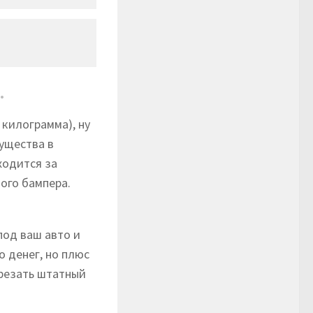
.
 килограмма), ну
ущества в
ходится за
ого бампера.
под ваш авто и
о денег, но плюс
 резать штатный