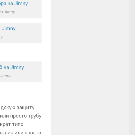
а Jimny
ny
 Jimny
водскую защиту
или просто трубу
крат типо
гажник или просто