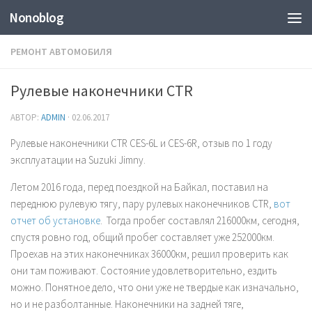
Nonoblog
РЕМОНТ АВТОМОБИЛЯ
Рулевые наконечники CTR
АВТОР:
ADMIN
·
02.06.2017
Рулевые наконечники CTR CES-6L и CES-6R, отзыв по 1 году
эксплуатации на Suzuki Jimny.
Летом 2016 года, перед поездкой на Байкал, поставил на
переднюю рулевую тягу, пару рулевых наконечников CTR,
вот
отчет об установке
. Тогда пробег составлял 216000км, сегодня,
спустя ровно год, общий пробег составляет уже 252000км.
Проехав на этих наконечниках 36000км, решил проверить как
они там поживают. Состояние удовлетворительно, ездить
можно. Понятное дело, что они уже не твердые как изначально,
но и не разболтанные. Наконечники на задней тяге,