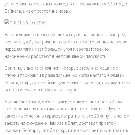
установленные месяцем позже, но не преодолевшие 9300км до
Байкала, имеют состояние новых.
Наконечники на передней тяге всегда изнашиваются быстрее,
чем на задней, по причине того, что на лифтованных машинах
передняя тяга имеет большой угол и соответственно
наконечники работают в не правильной плоскости.
Оригинальные наконечники, которые стояли на машине с
японии проходили в разы дольше, но когда настало время их
менять, открутить их было делом очень сложным, потому что за
все это время они прикипели к трубе.
Мое мнение такое, менять рулевые наконечники раз в 2 года
это нормальная практика и не стоит этого бояться. Лучше
заменить их летом в гараже, потратив на это 20 минут, а потом
заехать на схождение. Чем раз в 5 лет, доставая при этом
сварку и болгарку, чтобы открутить закисшие гайки и тратить